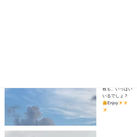
枚目の写真は、
タツノオトシゴ
系だけど、
羊みたいにモコ
モコフワフワし
ている怪獣に見
える
この日の空の雲
はとにかく楽し
かったでチュー
ラストの2
枚も、いっぱい
いるでしょ？
Enjoy