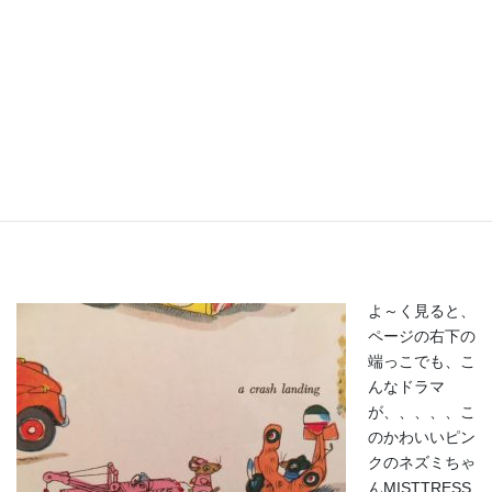
に乗っていて、
ちゃんと英語で
その飛行機の名
前が書いてあり
ます。
旅客機を洗う猫スタッフの水がはねて、みんなHey! Watchout it!っ
て怒ってますね（＾＾）
よ～く見ると、
ページの右下の
端っこでも、こ
んなドラマ
が、、、、、こ
のかわいいピン
クのネズミちゃ
んMISTTRESS