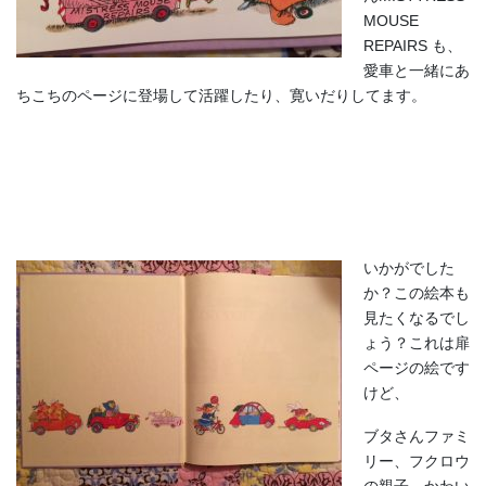
MOUSE
REPAIRS も、
愛車と一緒にあ
ちこちのページに登場して活躍したり、寛いだりしてます。
いかがでした
か？この絵本も
見たくなるでし
ょう？これは扉
ページの絵です
けど、
ブタさんファミ
リー、フクロウ
の親子、かわい