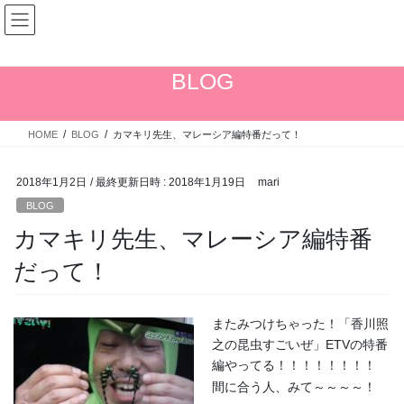
コ
ナ
ン
ビ
テ
ゲ
ン
ー
BLOG
ツ
シ
へ
ョ
ス
ン
HOME
BLOG
カマキリ先生、マレーシア編特番だって！
キ
に
ッ
移
プ
動
2018年1月2日
/ 最終更新日時 :
2018年1月19日
mari
BLOG
カマキリ先生、マレーシア編特番
だって！
またみつけちゃった！「香川照
之の昆虫すごいぜ」ETVの特番
編やってる！！！！！！！！
間に合う人、みて～～～～！