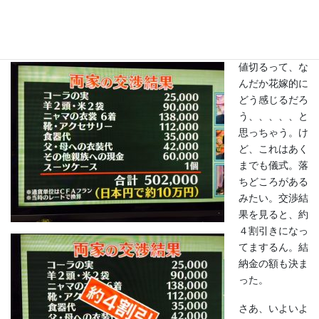
んというか値切り交渉に入ります。
値切るって、な
んだか花嫁的に
どう感じるだろ
う、、、、、と
思っちゃう。け
ど、これはあく
までも儀式。落
ちどころがある
みたい。交渉結
果を見ると、約
４割引きになっ
てまするん。結
納金の額も決ま
った。
さあ、いよいよ