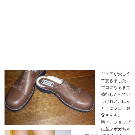
多かったので、当然、センスは磨かれ
ているわけです～。ピカソやジャンボ
ール・ゴルチェや、様々なアーティス
ト達が、アフリカの文化にインスパイアされて、作品に取り入れ
ているのも、アフリカ文化をちょっと知ると、納得しちゃいま
す。
この茶色の靴は
ほんとうにフィ
ギュアが美しく
て驚きました。
プロになるまで
修行したってい
うけれど、ほん
とうにプロ！お
父さんも、
時々、ショップ
に並ぶボガちゃ