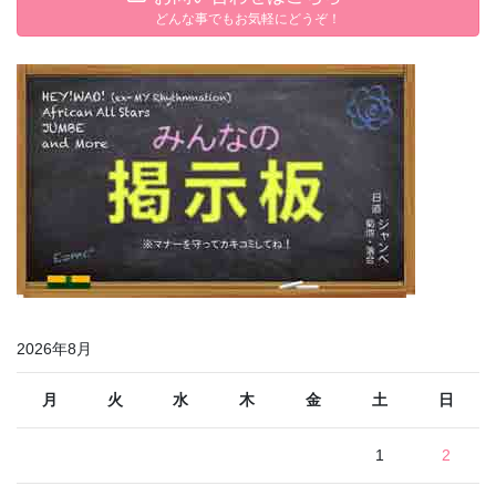
どんな事でもお気軽にどうぞ！
2026年8月
月
火
水
木
金
土
日
1
2