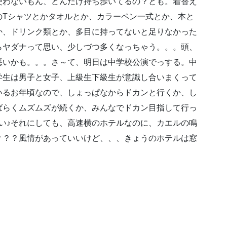
使わないもん、どんだけ持ち歩いてるの？とも。着替え
のTシャツとかタオルとか、カラーペン一式とか、本と
か、ドリンク類とか、多目に持ってないと足りなかった
らヤダナって思い、少しづつ多くなっちゃう。。。頭、
悪いかも。。。さ～て、明日は中学校公演でっする。中
学生は男子と女子、上級生下級生が意識し合いまくって
いるお年頃なので、しょっぱなからドカンと行くか、し
ばらくムズムズが続くか、みんなでドカン目指して行っ
い♪それにしても、高速横のホテルなのに、カエルの鳴
？？？風情があっていいけど、、、きょうのホテルは窓