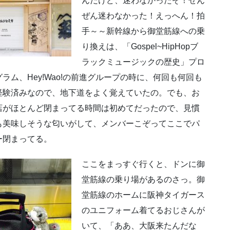
んだけど、迷わなかったぞ！ぜん
ぜん迷わなかった！えっへん！拍
手～～新幹線から御堂筋線への乗
り換えは、「Gospel~HipHopブ
ラックミュージックの歴史」プロ
グラム、Hey!Wao!の前進グループの時に、何回も何回も
経験済みなので、地下道をよく覚えていたの。でも、お
店がほとんど閉まってる時間は初めてだったので、見慣
も美味しそうな匂いがして、メンバーこぞってここでパ
ー閉まってる。
ここをまっすぐ行くと、ドンに御
堂筋線の乗り場があるのさっ。御
堂筋線のホームに阪神タイガース
のユニフォーム着てるおじさんが
いて、「ああ、大阪来たんだな