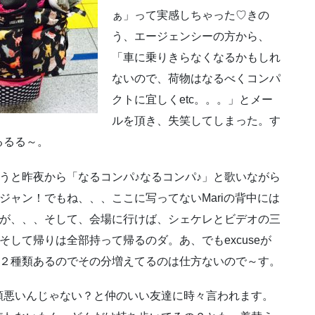
ぁ」って実感しちゃった♡きの
う、エージェンシーの方から、
「車に乗りきらなくなるかもしれ
ないので、荷物はなるべくコンパ
クトに宜しくetc。。。」とメー
ルを頂き、失笑してしまった。す
るるる～。
うと昨夜から「なるコンパ♪なるコンパ♪」と歌いながら
ジャン！でもね、、、ここに写ってないMariの背中には
が、、、そして、会場に行けば、シェケレとビデオの三
そして帰りは全部持って帰るのダ。あ、でもexcuseが
２種類あるのでその分増えてるのは仕方ないので～す。
頭悪いんじゃない？と仲のいい友達に時々言われます。