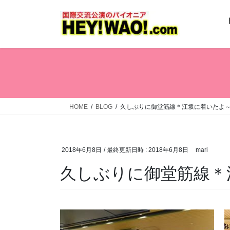
コ
ナ
ン
ビ
テ
ゲ
ン
ー
ツ
シ
へ
ョ
ス
ン
キ
に
ッ
移
HOME
BLOG
久しぶりに御堂筋線＊江坂に着いたよ
プ
動
2018年6月8日
/ 最終更新日時 :
2018年6月8日
mari
久しぶりに御堂筋線＊