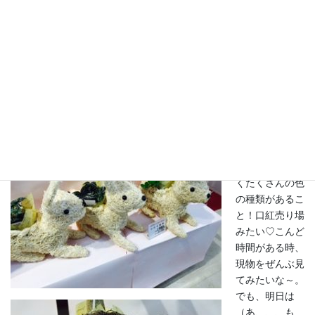
だろう？
それから、今回
びっくりしたの
は、カーネーシ
ョンにものすご
くたくさんの色
の種類があるこ
と！口紅売り場
みたい♡こんど
時間がある時、
現物をぜんぶ見
てみたいな～。
でも、明日は
（あ、、、も