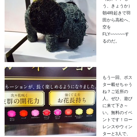
う、きょうか）
朝4時起きで羽
田から高松へ、
空を
FLY~~~~~~す
るのだ。
もう一回、ポス
ター載せちゃう
ね？ご近所の
人、ぜひ、遊び
に来て下さ～
い。無料のイベ
ントです！ロー
レンスやウィン
ターと3人で、