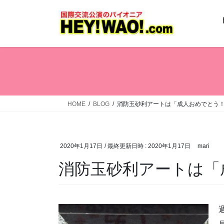
コ
ナ
ン
ビ
テ
ゲ
ン
ー
ツ
シ
へ
ョ
ス
ン
キ
に
ッ
移
HOME
BLOG
消防玉砂利アートは「成人おめでとう
プ
動
2020年1月17日
/ 最終更新日時 :
2020年1月17日
mari
消防玉砂利アートは「