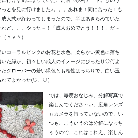
見に行けず気になっていた、消防玉砂利アート。きのう
やっとを見に行けました♪。。。あれま！間に合った！も
う成人式が終わってしまったので、半ばあきらめていた
けれど、、、やった～！「成人おめでとう！！！」だ～
☆（＾ｖ＾）
淡いコーラルピンクのお花と水色、柔らかい黄色に落ち
着いた緑が、初々しい成人のイメージにぴったり♡何よ
いたクローバーの若い緑色とも相性ばっちりで、白い玉
れてよかった(♡。♡）
では、毎度おなじみ、分解写真で
楽しんでくださ～い。広角レンズ
ｎカメラを持っていないので、い
つも、こういうのは分解になっち
ゃうので、これはこれえ、楽しん