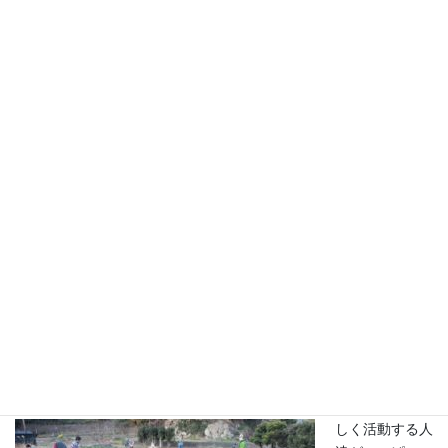
がどこか似てい
るところも感じ
てしまう。。。
笑
伊丹の蛍池の悠
兄といい、地域
社会や子供達や
みんなと一緒
に、明るい道を
模索してがんば
っている方達が
たくさんい
る・・・そんな
旗を振り始めた
人に、「あ、い
いね！わたしも
♪」と一緒に楽
しく活動する人