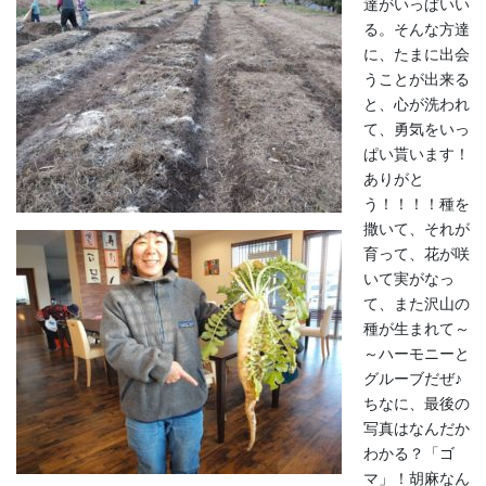
達がいっぱいい
る。そんな方達
に、たまに出会
うことが出来る
と、心が洗われ
て、勇気をいっ
ぱい貰います！
ありがと
う！！！！種を
撒いて、それが
育って、花が咲
いて実がなっ
て、また沢山の
種が生まれて～
～ハーモニーと
グルーブだぜ♪
ちなに、最後の
写真はなんだか
わかる？「ゴ
マ」！胡麻なん