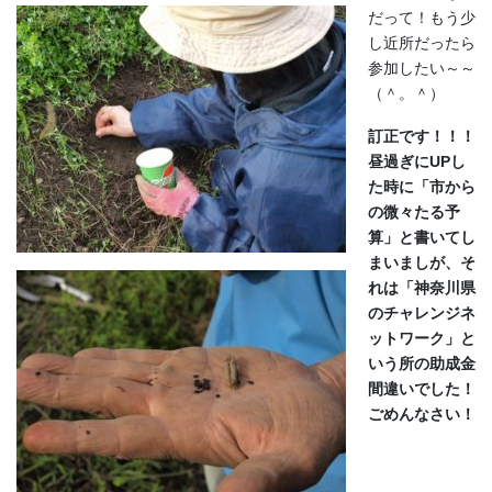
だって！もう少
し近所だったら
参加したい～～
（＾。＾）
訂正です！！！
昼過ぎにUPし
た時に「市から
の微々たる予
算」と書いてし
まいましが、そ
れは「神奈川県
のチャレンジネ
ットワーク」と
いう所の助成金
間違いでした！
ごめんなさい！