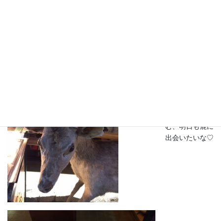
Daudiから電
話。2人でチョ
ォ～～～～美味
しい地鶏のお店
を見つけて食べ
ているそう。あ
した天気になぁ
～れ♪水を買い
に行って、足元
を見たら、ま
た、鹿♡むむ
む、明日も鹿に
出会いたいな♡