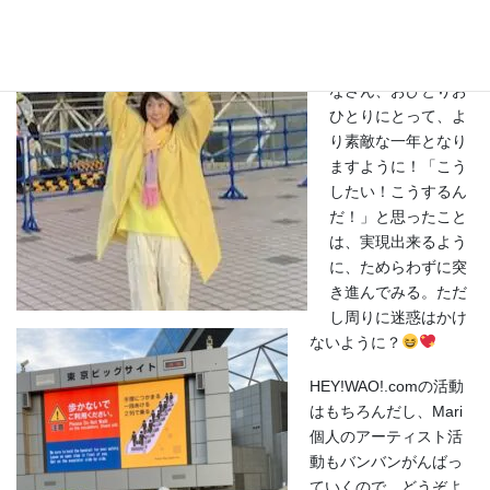
にしますっ
空
飛ぶMariと呼んでく
れ～
来年がみ
なさん、おひとりお
ひとりにとって、よ
り素敵な一年となり
ますように！「こう
したい！こうするん
だ！」と思ったこと
は、実現出来るよう
に、ためらわずに突
き進んでみる。ただ
し周りに迷惑はかけ
ないように？
HEY!WAO!.comの活動
はもちろんだし、Mari
個人のアーティスト活
動もバンバンがんばっ
ていくので、どうぞよ