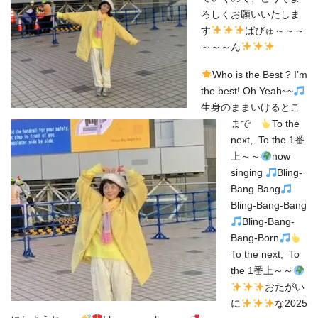
ろしくお願いいたしま
す
ばびゅ～～～
～～～ん
Who is the Best ? I’m
the best! Oh Yeah~~
生身のままいけるとこ
まで
To the
next, To the 1番
上～～
now
singing
Bling-
Bang Bang
Bling-Bang-Bang
Bling-Bang-
Bang-Born
To the next, To
the 1番上～～
おたがい
に
な2025