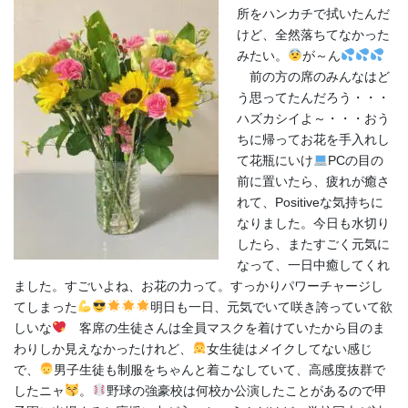
所をハンカチで拭いたんだ
けど、全然落ちてなかった
みたい。
が～ん
前の方の席のみんなはど
う思ってたんだろう・・・
ハズカシイよ～・・・おう
ちに帰ってお花を手入れし
て花瓶にいけ
PCの目の
前に置いたら、疲れが癒さ
れて、Positiveな気持ちに
なりました。今日も水切り
したら、またすごく元気に
なって、一日中癒してくれ
ました。すごいよね、お花の力って。すっかりパワーチャージし
てしまった
明日も一日、元気でいて咲き誇っていて欲
しいな
客席の生徒さんは全員マスクを着けていたから目のま
わりしか見えなかったけれど、
女生徒はメイクしてない感じ
で、
男子生徒も制服をちゃんと着こなしていて、高感度抜群で
したニャ
。
野球の強豪校は何校か公演したことがあるので甲