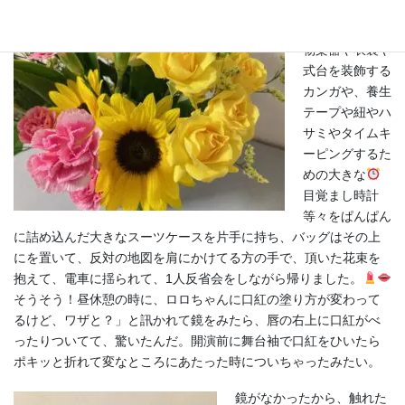
形ケースに入れ
て肩にかけ、小
物楽器や衣裳や
式台を装飾する
カンガや、養生
テープや紐やハ
サミやタイムキ
ーピングするた
めの大きな
目覚まし時計
等々をぱんぱん
に詰め込んだ大きなスーツケースを片手に持ち、バッグはその上
にを置いて、反対の地図を肩にかけてる方の手で、頂いた花束を
抱えて、電車に揺られて、1人反省会をしながら帰りました。
そうそう！昼休憩の時に、ロロちゃんに口紅の塗り方が変わって
るけど、ワザと？」と訊かれて鏡をみたら、唇の右上に口紅がべ
ったりついてて、驚いたんだ。開演前に舞台袖で口紅をひいたら
ポキッと折れて変なところにあたった時についちゃったみたい。
鏡がなかったから、触れた