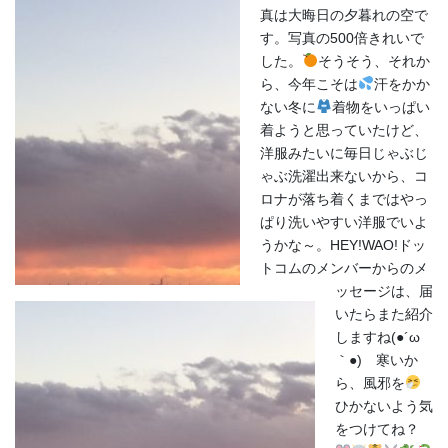
真は大晦日の夕暮れの空で
す。写真の500倍きれいで
した。
そうそう、それか
ら、今年こそは
汗をかか
ない冬に
着物をいっぱい
着ようと思っていたけど、
洋服みたいに毎日じゃぶじ
ゃぶ洗濯出来ないから、コ
ロナが落ち着くまではやっ
ぱり洗いやすい洋服でいよ
うかな～。HEY!WAO!ドッ
トコムのメンバーからのメ
ッセージは、届
いたらまた紹介
しますね(●´ω
｀●) 寒いか
ら、風邪を
ひかないよう気
をつけてね？