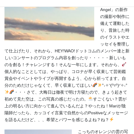
ネル
「Baby
Angel」の新作
の撮影や制作に
備えて運動した
り、昔旅した時
のイラストやエ
ッセイを整理し
て仕上げたり、それから、HEY!WAO!ドットコムのメンバー達と新
しいコンサートのプログラム内容を創ったり・・・・・新しいも
のを創る！チャレンジする！そんな一年にします。それから、
個人的なこととしては、やっぱり、コロナが早く収束して芸術鑑
賞会やイベントやライブが再開するよう、心から祈ってます。自
分のためだけじゃなくて、早く収束してほしい
°˖✧◝(⁰▿⁰)◜✧˖°
・・・さて、大晦日は徹夜で
明け方寝たので、きょう起きて
初めて見た空は、この写真の感じだったの。
すごくない？雲が
上の明るい方に向かって進んでいるんだよ？やったね！Mariが陰
陽師だったら、カッコイイ言葉で自然からのPositiveなメッセージ
を語るんだけど、、、希望とパワーを感じるよね？ね？
こっちのオレンジの雲の写