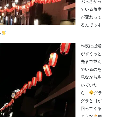
ぶらさがっ
ている角度
が変わって
るんでっす
る
昨夜は提燈
がずうっと
先まで並ん
でいるのを
見ながら歩
いていた
ら、
グラ
グラと目が
回ってくる
ような
船