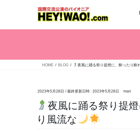
コ
ナ
ン
ビ
テ
ゲ
ン
ー
ツ
シ
へ
ョ
ス
ン
キ
に
ッ
移
HOME
BLOG
夜風に踊る祭り提燈に、酔ったり酔
プ
動
2023年5月28日
/ 最終更新日時 :
2023年5月28日
mari
夜風に踊る祭り提燈
り風流な