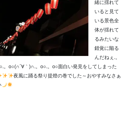
緒に揺れて
いると見て
いる景色全
体が揺れて
るみたいな
錯覚に陥る
んだねぇ.。
o○.。o○(∩´∀｀)∩.。o○.。o○面白い発見をしてしまった
夜風に踊る祭り提燈の巻でした～おやすみなさぁ
い