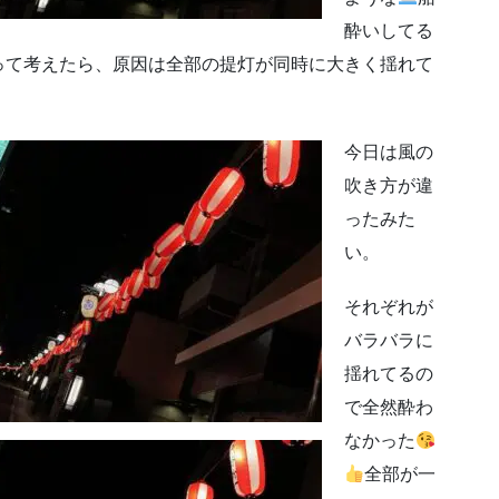
酔いしてる
って考えたら、原因は全部の提灯が同時に大きく揺れて
今日は風の
吹き方が違
ったみた
い。
それぞれが
バラバラに
揺れてるの
で全然酔わ
なかった
全部が一