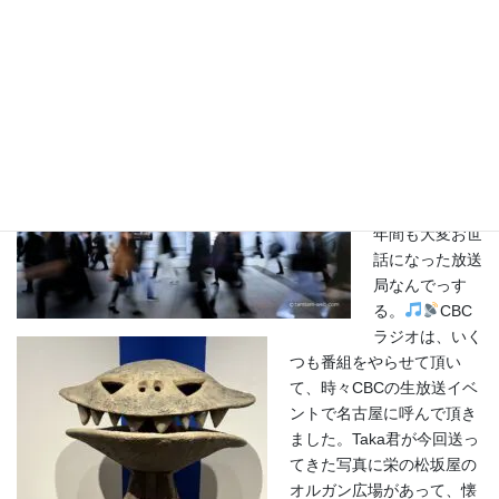
。
みんな
はどれが一番好
きだった？Mari
はこのイスの模
型かなぁ？
ところで、名
古屋といえば
CBC放送。
TAMTAMは何
年間も大変お世
話になった放送
局なんでっす
る。
CBC
ラジオは、いく
つも番組をやらせて頂い
て、時々CBCの生放送イベ
ントで名古屋に呼んで頂き
ました。Taka君が今回送っ
てきた写真に栄の松坂屋の
オルガン広場があって、懐