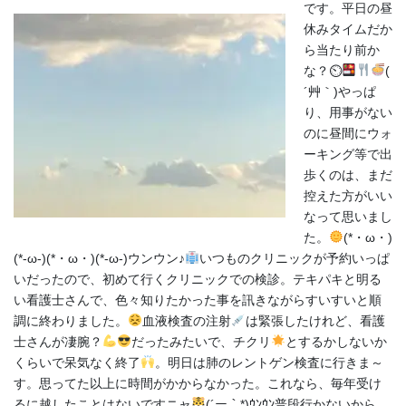
です。平日の昼
休みタイムだか
ら当たり前か
な？⏲
(
´艸｀)やっぱ
り、用事がない
のに昼間にウォ
ーキング等で出
歩くのは、まだ
控えた方がいい
なって思いまし
た。
(*・ω・)
(*-ω-)(*・ω・)(*-ω-)ウンウン♪
いつものクリニックが予約いっぱ
いだったので、初めて行くクリニックでの検診。テキパキと明る
い看護士さんで、色々知りたかった事を訊きながらすいすいと順
調に終わりました。
血液検査の注射
は緊張したけれど、看護
士さんが凄腕？
だったみたいで、チクリ
とするかしないか
くらいで呆気なく終了
。明日は肺のレントゲン検査に行きま～
す。思ってた以上に時間がかからなかった。これなら、毎年受け
るに越したことはないですニャ
(´ー｀*)ｳﾝｳﾝ普段行かないから、