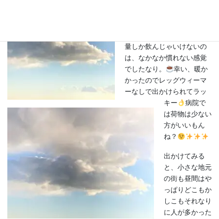
ガ入りココアか蜂蜜レモネ
ードを飲んで、それか
ら・・・って感じでルーテ
ィンがあるので、お水を少
量しか飲んじゃいけないの
は、なかなか慣れない感覚
でしたなり。
幸い、暖か
かったのでレッグウィーマ
ーなしで出かけられてラッ
キー
病院で
は荷物は少ない
方がいいもん
ね？
出かけてみる
と、小さな地元
の街も昼間はや
っぱりどこもか
しこもそれなり
に人が多かった