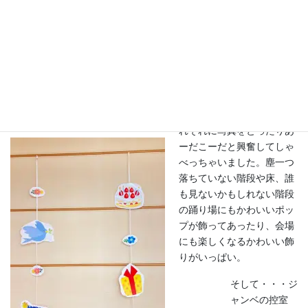
やらせて頂いたのでありま
っする。
とっても嬉しい
し、ありがたいです
一
歩、福祉会館に入ると、い
たるところに、そのポリシ
ーやスタッフの皆さんの想
いが溢れていて、ジャンベ
メンバー一同、感動してそ
れぞれに写真をとったりあ
ーだこーだと興奮してしゃ
べっちゃいました。塵一つ
落ちていない階段や床、誰
も見ないかもしれない階段
の踊り場にもかわいいポッ
プが飾ってあったり、会場
にも楽しくなるかわいい飾
りがいっぱい。
そして・・・ジ
ャンベの控室