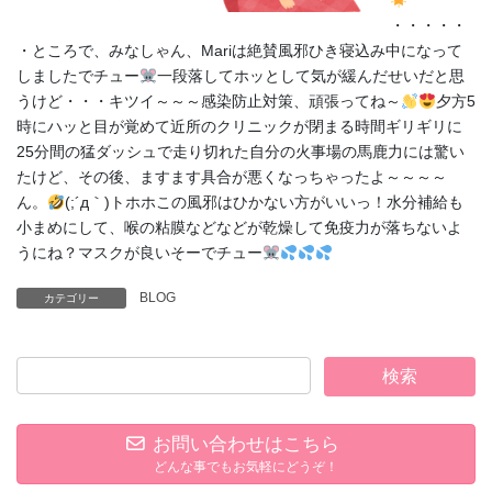
・・・・・
・ところで、みなしゃん、Mariは絶賛風邪ひき寝込み中になって
しましたでチュー
一段落してホッとして気が緩んだせいだと思
うけど・・・キツイ～～～感染防止対策、頑張ってね～
夕方5
時にハッと目が覚めて近所のクリニックが閉まる時間ギリギリに
25分間の猛ダッシュで走り切れた自分の火事場の馬鹿力には驚い
たけど、その後、ますます具合が悪くなっちゃったよ～～～～
ん。
(;´д｀)トホホこの風邪はひかない方がいいっ！水分補給も
小まめにして、喉の粘膜などなどが乾燥して免疫力が落ちないよ
うにね？マスクが良いそーでチュー
BLOG
カテゴリー
お問い合わせはこちら
どんな事でもお気軽にどうぞ！