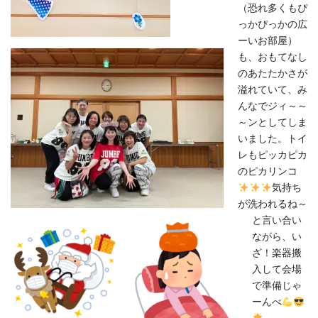
（恐れ多くもぴ
っかぴっかの広
ーいお部屋）
も、おもてなし
のあたたかさが
溢れていて、み
んなでジィ～～
～ンとしてしま
いました。トイ
レもピッカピカ
のピカリンコ
気持ち
が洗われるね～
と言い合い
ながら、い
ざ！楽器搬
入して会場
で準備じゃ
ーんべ