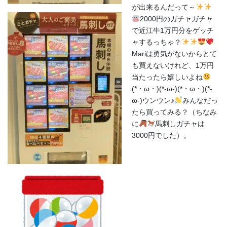
が出来るんだって～
2000円のガチャガチャ
で近江牛1万円分をゲッチ
ャするっちゃ？
Mariは勇気がないからとて
も買えないけれど、1万円
当たったら嬉しいよね
(*・ω・)(*-ω-)(*・ω・)(*-
ω-)ウンウン♪
みんなだっ
たら買ってみる？（ちなみ
に
馬刺しガチャは
3000円でした）。