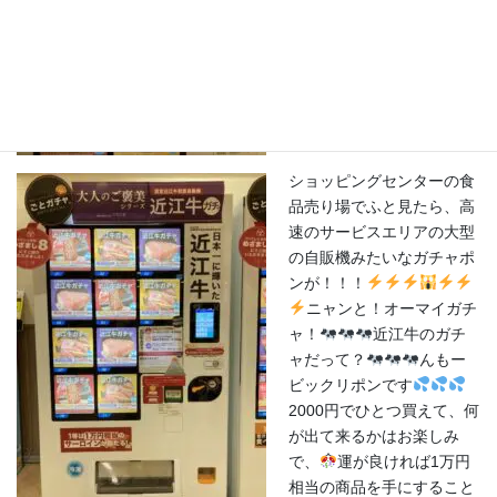
るって何かのテレビ番組で
チラッと見たことあるけ
ど、実物に遭遇したことは
ないでするん。と・こ・
ろ・が・ガガガガガチャ
ショッピングセンターの食
品売り場でふと見たら、高
速のサービスエリアの大型
の自販機みたいなガチャポ
ンが！！！
ニャンと！オーマイガチ
ャ！
近江牛のガチ
ャだって？
んもー
ビックリポンです
2000円でひとつ買えて、何
が出て来るかはお楽しみ
で、
運が良ければ1万円
相当の商品を手にすること