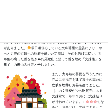
来ず、一日、一
日と日が経って
いきます。
亡骸が徐々に変化していくにも関わらず、執着し続
ける定基。「イダキテフシタリケルホドニ、七日ニナリケルニ、
クチヨリ虫共イデキケレバ……」うひゃぁ～～～(T_T）
でも、可憐で美しい力寿の姿も無常に変化していきます・・
ちょっと怖いような感じで、ちょうど一週間がたった
時、定基の夢枕に文殊菩薩が現れ、力寿を埋葬せよというお告げ
がありました。
常日頃信心している文殊菩薩の霊告により、
や
っと力寿の
亡骸
への執着を解いた定基は、そのお告げに従い、力
寿
姫の腐った舌を抜き⛰陀羅尼山に登って舌を埋め「文殊楼」を
建て、力寿山舌根寺と号しました。
また、
力寿姫の菩提を弔うために
赤坂に長福寺を建て裏手の高台に
亡骸を埋葬しお墓も建てました。
（
この文殊楼が今の財賀寺にある
文殊堂で、毎年３月には文殊祭り
が行われています。）
ちな
みに、お告げは、文献によるとこ