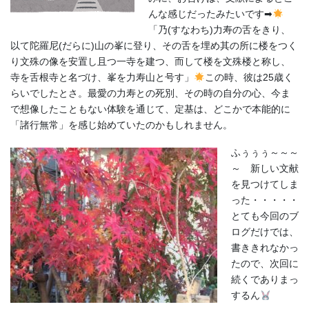
んな感じだったみたいです➡
「乃(すなわち)力寿の舌をきり、
以て陀羅尼(だらに)山の峯に登り、その舌を埋め其の所に楼をつく
り文殊の像を安置し且つ一寺を建つ、而して楼を文殊楼と称し、
寺を舌根寺と名づけ、峯を力寿山と号す」
この時、彼は25歳く
らいでしたとさ。最愛の力寿との死別、その時の自分の心、今ま
で想像したこともない体験を通じて、定基は、どこかで本能的に
「諸行無常」を感じ始めていたのかもしれません。
ふぅぅぅ～～～
～ 新しい文献
を見つけてしま
った・・・・・
とても今回のブ
ログだけでは、
書ききれなかっ
たので、次回に
続くでありまっ
するん