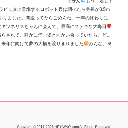
ません
もう、嬉しす
ラピュタに登場するロボット兵は調べたら身長が3.5ｍ
ありました。間違ってたらごめんね。一年の終わりに、
なキツネリスちゃんに会えて、最高にステキな大晦日
照らされて、静かに佇む姿と向かい合っていたら、どこ
。来年に向けて夢の大橋を渡りきりました
みんな、良
Copyright © 2017-2026 HEY!WAO!.com All Rights Reserved.