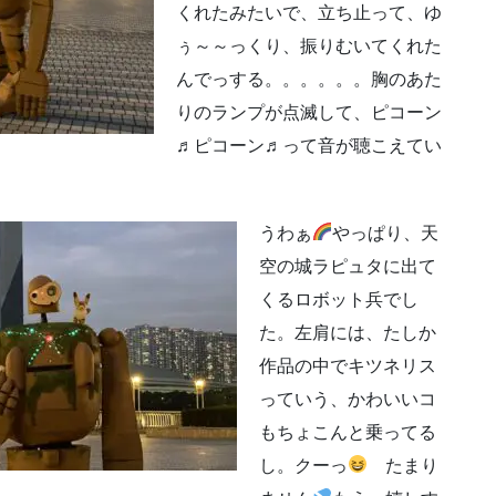
くれたみたいで、立ち止って、ゆ
ぅ～～っくり、振りむいてくれた
んでっする。。。。。。胸のあた
りのランプが点滅して、ピコーン
♬ピコーン♬って音が聴こえてい
うわぁ
やっぱり、天
空の城ラピュタに出て
くるロボット兵でし
た。左肩には、たしか
作品の中でキツネリス
っていう、かわいいコ
もちょこんと乗ってる
し。クーっ
たまり