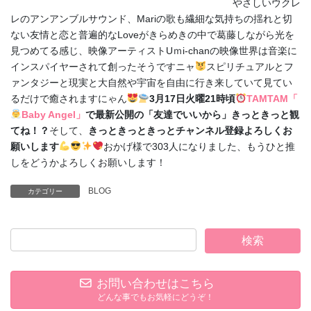
やさしいウクレ
レのアンアンブルサウンド、Mariの歌も繊細な気持ちの揺れと切
ない友情と恋と普遍的なLoveがきらめきの中で葛藤しながら光を
見つめてる感じ、映像アーティストUｍi-chanの映像世界は音楽に
インスパイヤーされて創ったそうですニャ
スピリチュアルとフ
ァンタジーと現実と大自然や宇宙を自由に行き来していて見てい
るだけで癒されますにゃん
3月17日火曜21時頃
TAMTAM「
Baby Angel」
で最新公開の「友達でいいから」きっときっと観
てね！？
そして、
きっときっときっとチャンネル登録よろしくお
願いします
おかげ様で303人になりました、もうひと推
しをどうかよろしくお願いします！
BLOG
カテゴリー
お問い合わせはこちら
どんな事でもお気軽にどうぞ！