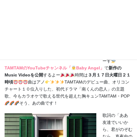
キャッホー
°˖✧◝(⁰▿⁰)◜✧˖°
キン
コンカンコンし
ゃらららら～ん
緊急速報
緊急速報で
ーす
TAMTAMのYouTubeチャンネル「
Baby Angel」
で
新作の
Music Videoを公開
するよー
時間は
３月１７日火曜日２１
時頃
曲はアノ
TAMTAMのデビュー曲、オリコン
チャート１０位入りした、初代ドラマ「南くんの恋人」の主題
歌、今もカラオケで歌える世代を超えた胸キュンTAMTAM・POP
そう、あの曲です！
歌詞の「ああ
友達でいいか
ら、君がのぞむ
なら 真夜中の