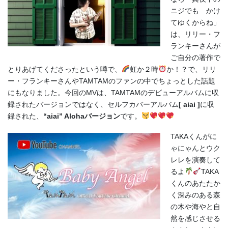
ニジでも かけ
てゆくからね」
は、リリー・フ
ランキーさんが
ご自分の著作で
とりあげてくださったという噂で、
虹か２時
か！？で、リリ
ー・フランキーさんやTAMTAMのファンの中でちょっとした話題
にもなりました。今回のMVは、TAMTAMのデビューアルバムに収
録されたバージョンではなく、セルフカバーアルバム
[ aiai ]
に収
録された、
“aiai” Alohaバージョン
です。
TAKAくんがに
ゃにゃんとウク
レレを演奏して
るよ
TAKA
くんのあたたか
く深みのある森
の木や海やと自
然を感じさせる