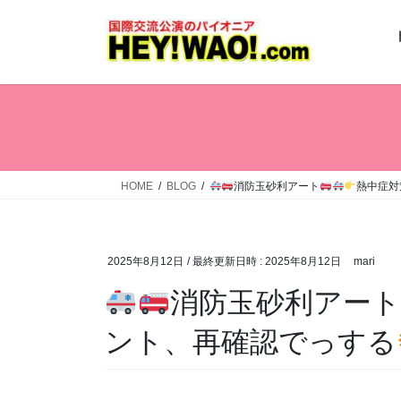
コ
ナ
ン
ビ
テ
ゲ
ン
ー
ツ
シ
へ
ョ
ス
ン
キ
に
ッ
移
HOME
BLOG
消防玉砂利アート
熱中症対
プ
動
2025年8月12日
/ 最終更新日時 :
2025年8月12日
mari
消防玉砂利アート
ント、再確認でっする