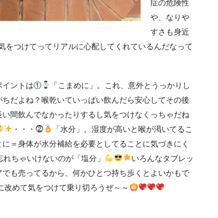
症の危険性
や、なりや
すさも身近
気をつけてってリアルに心配してくれているんだなって
ポイントは①
「こまめに」。これ、意外とうっかりし
がちだよね？喉乾いていっぱい飲んだら安心してその後
長い間飲んでなかったりするし気をつけなくっちゃだね
・・・⓶
「水分」。湿度が高いと喉が渇いてるこ
とに＝身体が水分補給を必要としてることに気づきにく
忘れちゃいけないのが「塩分」
いろんなタブレッ
アでも売ってるから、何かひとつ持ち歩くとよいかもで
に改めて気をつけて乗り切ろうぜ～～