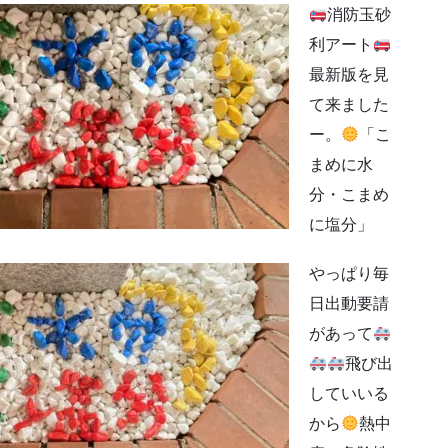
消防玉砂
利アート
最新版を見
て来ました
ー。
「こ
まめに水
分・こまめ
に塩分」
やっぱり毎
日出動要請
があって
飛び出
していいる
から
熱中