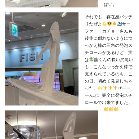
ぽい。
それでも、存在感バッチ
リだぜよ
サー
ファー・カチョーさんも
後側に倒れないようにつ
っかえ棒の三角の発泡ス
チロールがあるけど、実
は
龍くんの長い尻尾い
も、こんなつっかえ棒で
支えられているのも、こ
の日、初めて発見しちゃ
った。
ぜーー
ーんぶ、完全に発泡スチ
ロールで出来てました。