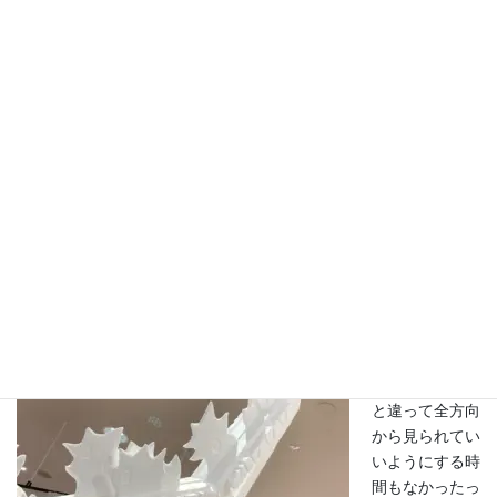
それにしても、
どれくらいの制
作時間がかかる
んだろうなぁ～
あ、この5枚
目、6枚目の写
真は、
サー
ファー・カチョ
ーさんの後姿で
ーす。ロングヘ
アが後になびく
ように作ってあ
るのがわかるネ
それに
龍
と違って全方向
から見られてい
いようにする時
間もなかったっ