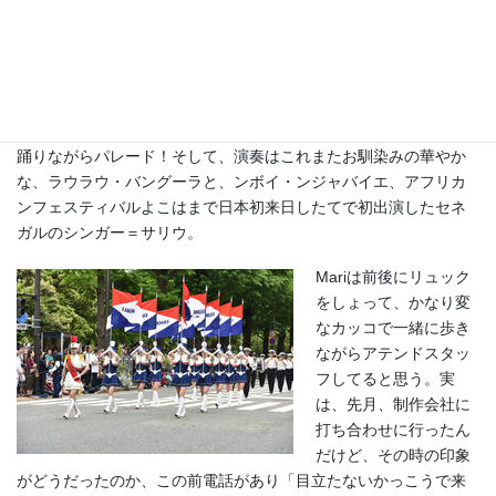
レード」
に、TICADチ
ームで出演しま～す♪前
に紹介したバイファ
ル・レボリューション
の大編成版です♡youngなセネガレ（セネガルの男性のこと）が
10人、お馴染みのかっこいいアブドゥ・バイファルをリーダーに
踊りながらパレード！そして、演奏はこれまたお馴染みの華やか
な、ラウラウ・バングーラと、ンボイ・ンジャバイエ、アフリカ
ンフェスティバルよこはまで日本初来日したてで初出演したセネ
ガルのシンガー＝サリウ。
Mariは前後にリュック
をしょって、かなり変
なカッコで一緒に歩き
ながらアテンドスタッ
フしてると思う。実
は、先月、制作会社に
打ち合わせに行ったん
だけど、その時の印象
がどうだったのか、この前電話があり「目立たないかっこうで来