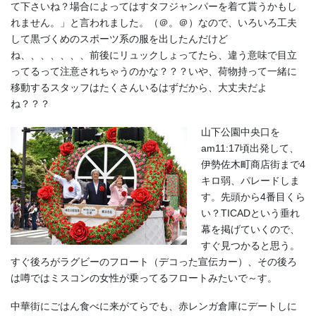
て下さいね？場合によってはすタフジャンパーを着て貰うかもし
れません。」と言われました。（＠。＠）なので、いろいろ工夫
して黒づくめのスポーツ系の服を出したんだけど
ね、、、、、、、前後にリュックしょってたら、違う意味で目立
ってるって注意されちゃうのかな？？？いや、荷物持って一緒に
移動するスタッフはたくさんいるはずだから、大丈夫だよ
ね？？？
山下公園中央口を
am11:17頃出発して、
伊勢佐木町商店街まで4
キロ弱、パレードしま
す。先頭から4番目くら
い？TICADという垂れ
幕を掲げていくので、
すぐ見つかると思う。
すぐ後ろがラグビーのフロート（デコった宣伝カー）、その後ろ
は噂ではミスコンの女性が乗ってるフロートみたいで～す。
中華街にごはん食べに来がてらでも、赤レンガ倉庫にデートしに