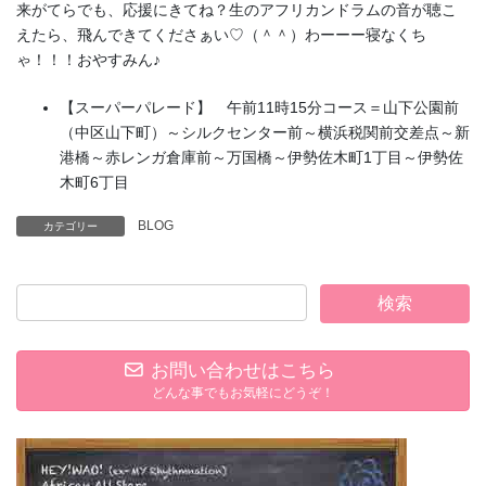
来がてらでも、応援にきてね？生のアフリカンドラムの音が聴こ
えたら、飛んできてくださぁい♡（＾＾）わーーー寝なくち
ゃ！！！おやすみん♪
【スーパーパレード】 午前11時15分コース＝山下公園前
（中区山下町）～シルクセンター前～横浜税関前交差点～新
港橋～赤レンガ倉庫前～万国橋～伊勢佐木町1丁目～伊勢佐
木町6丁目
BLOG
カテゴリー
お問い合わせはこちら
どんな事でもお気軽にどうぞ！