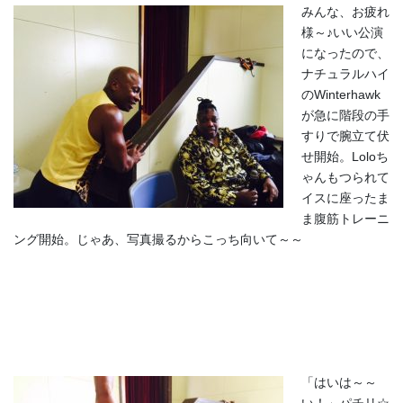
みんな、お疲れ
様～♪いい公演
になったので、
ナチュラルハイ
のWinterhawk
が急に階段の手
すりで腕立て伏
せ開始。Loloち
ゃんもつられて
イスに座ったま
ま腹筋トレーニ
ング開始。じゃあ、写真撮るからこっち向いて～～
「はいは～～