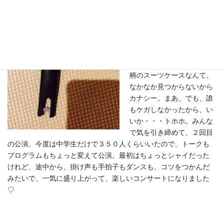
れ方初めて（＞。＜）幸
い、上部だけでなく、サイ
ドにも取っ手がついている
タイプだったので、何とか
東京のおうちまで帰りつけ
るけれど、ピンクのヒョウ
柄のスーツケースなんて、
なかなか見つからないから
カナシー。まあ、でも、誰
もケガしなかったから、い
いか・・・トホホ。みんな
で気を引き締めて、２回目
の公演。今度は中学生だけで３５０人くらいいたので、トークも
プログラムもちょっと変えて公演。最初はちょっとシャイだった
けれど、途中から、掛け声も手拍子もダンスも、コツをつかんだ
みたいで、一気に盛り上がって、楽しいコンサートになりました
♡