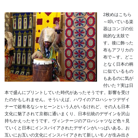
2枚めはこちら
～叩いている楽
器はコンゴの伝
統的な太鼓で
す。後に飾った
布もアフリカの
布で～す。どこ
となく日本の柄
に似ているもの
もあるのに気が
付いた？実は日
本で盛んにプリントしていた時代があったそうです。影響を受け
たのかもしれません。そういえば、ハワイのアロハシャツデザイ
ナーで超有名なシャヒーンという人がいるけれど、その人も日本
文化に魅了されて京都に通いまくり、日本伝統のデザインを沢山
持ちかえったそうです。ヴィンテージのアロハシャツなど色々見
ていくと日本にインスパイアされたデザインがいっぱいある。お
互いにお互いの文化にインスパイアされて新しいモノが生み出さ