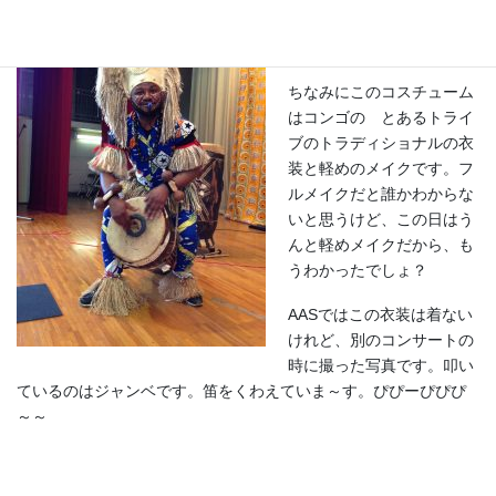
はい、１枚目の写真はこち
ら！誰でしょう～～
ちなみにこのコスチューム
はコンゴの とあるトライ
ブのトラディショナルの衣
装と軽めのメイクです。フ
ルメイクだと誰かわからな
いと思うけど、この日はう
んと軽めメイクだから、も
うわかったでしょ？
AASではこの衣装は着ない
けれど、別のコンサートの
時に撮った写真です。叩い
ているのはジャンベです。笛をくわえていま～す。ぴぴーぴぴぴ
～～