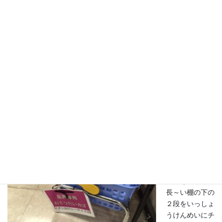
買い物カゴ。呼
び名を知らなか
ったけど、「お
てつだいカゴ」
って言うんだって。うーん、なるほど。おてつだいって言いなが
ら、欲しいお菓子をいっぱい入れるカゴね？♡（＾～＾）ちゃん
とピンクと水色があって、小さいコも持てるように小さいカゴで
す。
小さくてかわい
いけど、お菓子
を入れると実は
けっこう沢山入
るんです♡この
カゴを持って、
長～い棚の下の
２段をいっしょ
うけんめいにチ