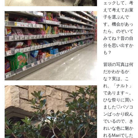
ェックして、考
えて考えてお菓
子を選ぶんで
す。機会があっ
たら、のぞいて
みてね？昔の自
分を思い出すか
も？
冒頭の写真は何
だかわかるか
な？実は、こ
れ、「ナルト」
であります～。
ひな祭りに買い
ました♡パソコ
ンばっかり睨ん
でいるので、き
れいな色に魅か
れるMariでした