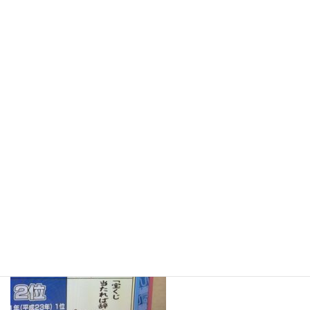
出してしまっ
た。猫川柳やお
茶川柳のときも
そうだったけ
ど、一般募集で
選ばれた入選作品って、ほんとうにお見事で拍手！写真がその数
点です。ピンクの附箋の句、プププっと笑っちゃった。「ジュエ
リーを 平成最後と ねだる妻」だって。これが報道されて、
「あっそうか！あたしも買って～♡」と言う方が激増しそう？？
(＾◇＾）
歴代の上位作品も、やっぱ
り面白い。歴代通しての上
位はやっぱり年代を越え
て、ウケるよね～～。出演
者も爆笑していましたなり
ん。