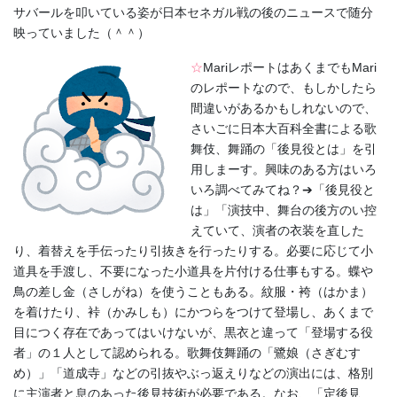
サバールを叩いている姿が日本セネガル戦の後のニュースで随分
映っていました（＾＾）
☆
MariレポートはあくまでもMari
のレポートなので、もしかしたら
間違いがあるかもしれないので、
さいごに日本大百科全書による歌
舞伎、舞踊の「後見役とは」を引
用しまーす。興味のある方はいろ
いろ調べてみてね？➔「後見役と
は」「演技中、舞台の後方のい控
えていて、演者の衣装を直した
り、着替えを手伝ったり引抜きを行ったりする。必要に応じて小
道具を手渡し、不要になった小道具を片付ける仕事もする。蝶や
鳥の差し金（さしがね）を使うこともある。紋服・袴（はかま）
を着けたり、裃（かみしも）にかつらをつけて登場し、あくまで
目につく存在であってはいけないが、黒衣と違って「登場する役
者」の１人として認められる。歌舞伎舞踊の「鷺娘（さぎむす
め）」「道成寺」などの引抜やぶっ返えりなどの演出には、格別
に主演者と息のあった後見技術が必要である。なお、「定後見