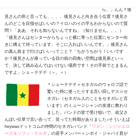
ていけばいいか
ら。」んん？後
見さんの所と言っても、、、、後見さんと向き合う位置？後見さ
んのどこを目指せばいいの？イロハのイの字もわからないので質
問！「ああ、それも知らないんですね」（知りません。。。）
「後見さんはセンターからちょっと横に寄った位置にセンター向
きに構えて待っています。そこに入ればいいんです。」後見さん
の真ん前まで行けばいいってこと？「ちがうちがう！いいです
か？後見さんが座っている目の前の四角い空間は後見座といっ
て、決して踏み込んではいけない場所です！その手前でとまるん
ですよ」シェ～テテテ（＞。＜）
＊シェーテテテ＝セネガルのウォロフ語で
驚いた時に使ったりする言い回しデス☆セ
ネガレ（セネガル人のことをセネガレと言
います）のミュージシャンの友達に教わり
ました。バンドの皆で受け狙いで、叔父さ
んぽい仕草で言い合って、笑ってた時期がありました♪そういえば
heywaoドットコムの仲間のセネガレバンド「
ワガン・ンジャエロ
ーズ＆ソフィ・ケルギ
」の若手メンバー＝ンボイ・ジャバイ君が