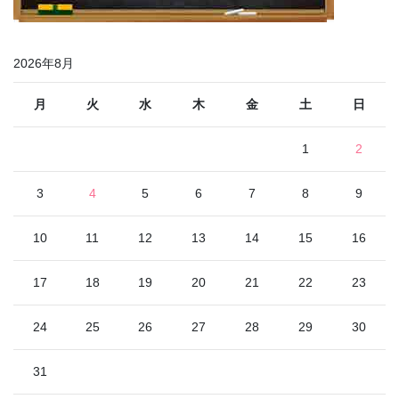
2026年8月
月
火
水
木
金
土
日
1
2
3
4
5
6
7
8
9
10
11
12
13
14
15
16
17
18
19
20
21
22
23
24
25
26
27
28
29
30
31