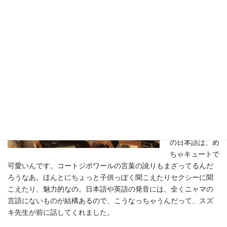
かこれとかネ、一緒にコーディネイトしたらいいかなぁってニャ
マが全部考えて合わせたの。
ファッションは
ね、カワイイと
カッコイイとエ
レガンスィとそ
れからセクスィ
をどれくらい混
ぜるか決めるの
ね？」ニャマの
フランス語訛り
の日本語は、め
ちゃキュートで
可愛いんです。コートジボワールの言葉の訛りもまざってるんだ
ろうなあ。ほんとにちょっと子供っぽく聞こえたりセクシーに聞
こえたり、魅力的なの。日本語や英語の発音には、全くニャマの
言語にないものが結構あるので、こうなっちゃうんだって、スズ
キ先生が前に話してくれました。