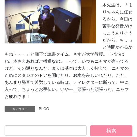
木先生は、「ま
りちゃんに任せ
るから。今日は
苦手な発音がけ
っこうありそう
だから、ちょっ
と時間かかるか
もね・・・」と廊下で読書タイム。さすが大学教授。「パパは
ね、本さえあればご機嫌なの。」って、いつもニャマが言ってる
けど、その通りなんだ。まりは基本は大人しく控えて、ニャマの
ためにスタジオのドアを開けたり、お水を差しいれたり。ただ、
あんまり発音で苦労している時は、ディレクターに断って、中に
入って、ちょっとお手伝い。いやー、頑張った頑張った。ニャマ
お疲れさま！
BLOG
カテゴリー