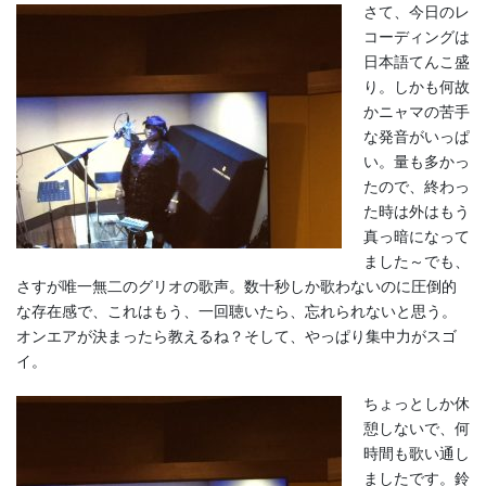
さて、今日のレ
コーディングは
日本語てんこ盛
り。しかも何故
かニャマの苦手
な発音がいっぱ
い。量も多かっ
たので、終わっ
た時は外はもう
真っ暗になって
ました～でも、
さすが唯一無二のグリオの歌声。数十秒しか歌わないのに圧倒的
な存在感で、これはもう、一回聴いたら、忘れられないと思う。
オンエアが決まったら教えるね？そして、やっぱり集中力がスゴ
イ。
ちょっとしか休
憩しないで、何
時間も歌い通し
ましたです。鈴